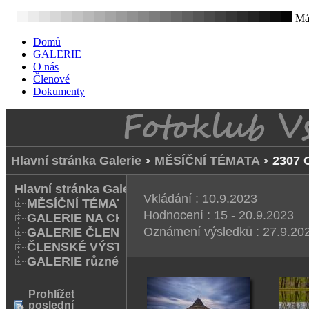
Mát
Domů
GALERIE
O nás
Členové
Dokumenty
Hlavní stránka Galerie
MĚSÍČNÍ TÉMATA
2307 
Hlavní stránka Galerie
Vkládání : 10.9.2023
MĚSÍČNÍ TÉMATA
Hodnocení : 15 - 20.9.2023
GALERIE NA CHODNÍKU
Oznámení výsledků : 27.9.202
GALERIE ČLENŮ
ČLENSKÉ VÝSTAVY A FOTO Q
GALERIE různé
Prohlížet
poslední