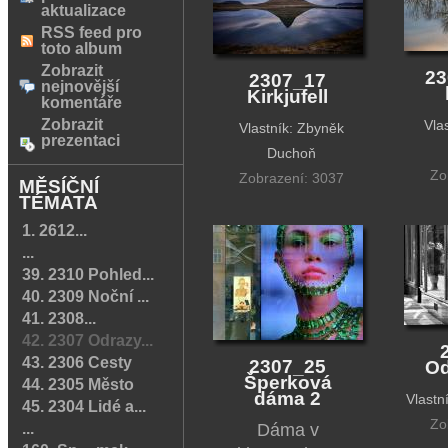
aktualizace
RSS feed pro
toto album
Zobrazit
23
2307_17
nejnovější
Kirkjufell
komentáře
Zobrazit
Vla
Vlastník: Zbyněk
prezentaci
Duchoň
Zo
Zobrazení: 3037
MĚSÍČNÍ
TÉMATA
1. 2612...
...
39. 2310 Pohled...
40. 2309 Noční ...
41. 2308...
42. 2307 Odrazy...
43. 2306 Cesty
2307_25
Od
Šperková
44. 2305 Město
dáma 2
Vlastn
45. 2304 Lidé a...
Zo
...
Dáma v