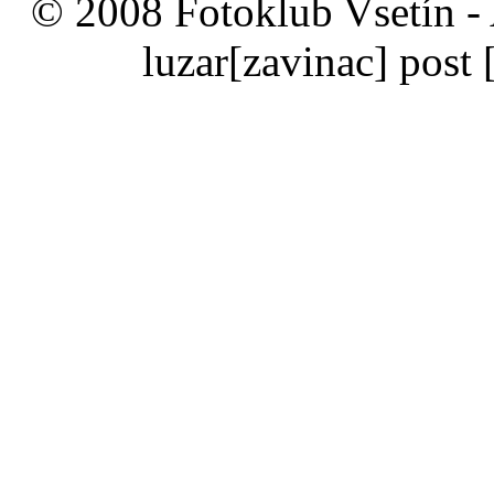
© 2008 Fotoklub Vsetín - 
luzar
[zavinac]
post 