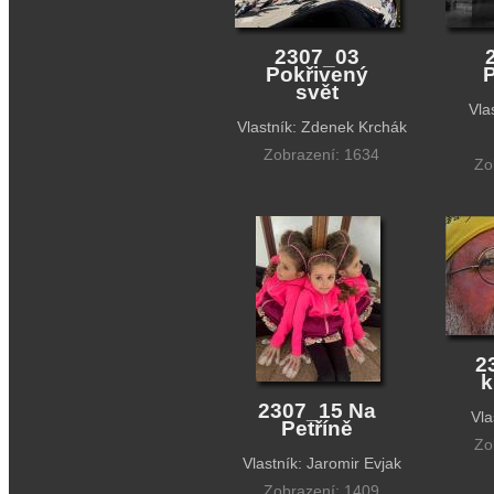
2307_03
Pokřivený
P
svět
Vla
Vlastník: Zdenek Krchák
Zobrazení: 1634
Zo
2
k
2307_15 Na
Vla
Petříně
Zo
Vlastník: Jaromir Evjak
Zobrazení: 1409