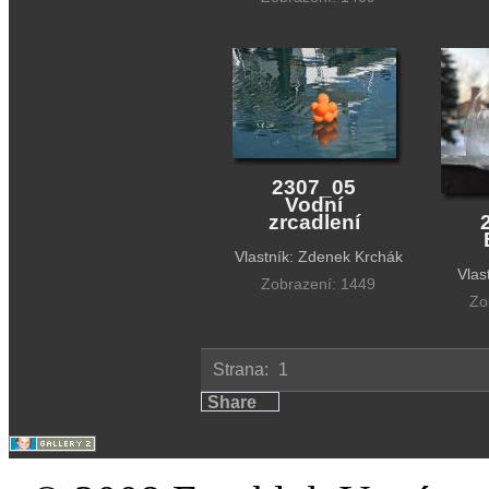
2307_05
Vodní
zrcadlení
Vlastník: Zdenek Krchák
Vlas
Zobrazení: 1449
Zo
Strana:
1
Share