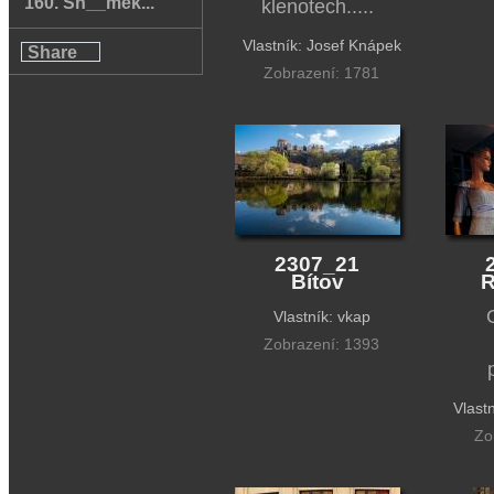
160. Sn__mek...
klenotech.....
Vlastník: Josef Knápek
Share
Zobrazení: 1781
2307_21
Bítov
R
Vlastník: vkap
Zobrazení: 1393
Vlast
Zo