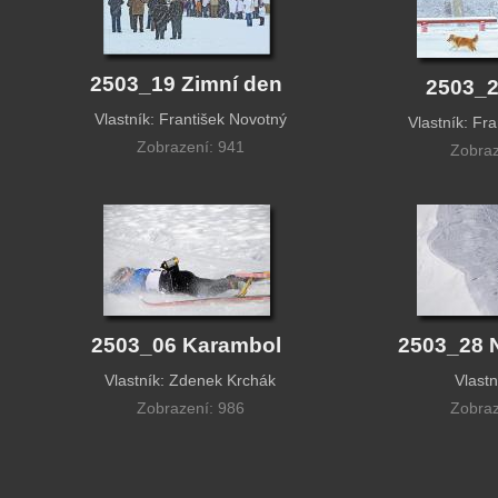
2503_19 Zimní den
2503_2
Vlastník: František Novotný
Vlastník: Fr
Zobrazení: 941
Zobraz
2503_06 Karambol
2503_28 
Vlastník: Zdenek Krchák
Vlastn
Zobrazení: 986
Zobraz