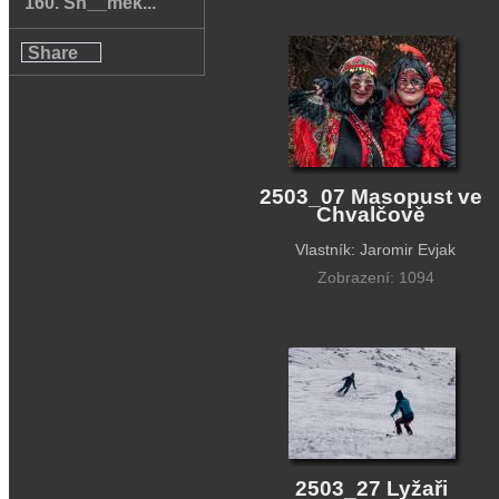
160. Sn__mek...
Share
2503_07 Masopust ve
Chvalčově
Vlastník: Jaromir Evjak
Zobrazení: 1094
2503_27 Lyžaři