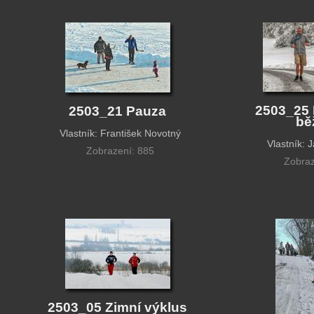
2503_25 
2503_21 Pauza
bě
Vlastník: František Novotný
Vlastník: 
Zobrazení: 885
Zobraz
2503_05 Zimní výklus