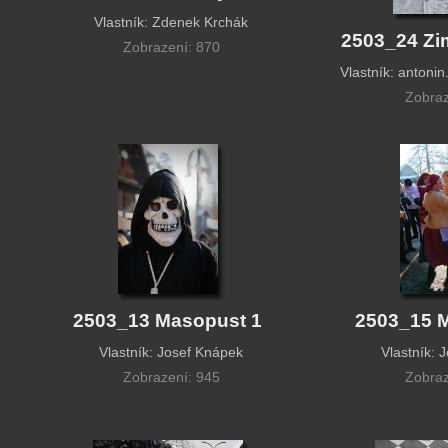
Vlastník: Zdenek Krchák
2503_24 Zim
Zobrazení: 870
Vlastník: anton
Zobraz
2503_13 Masopust 1
2503_15 
Vlastník: Josef Knápek
Vlastník: 
Zobrazení: 945
Zobraz