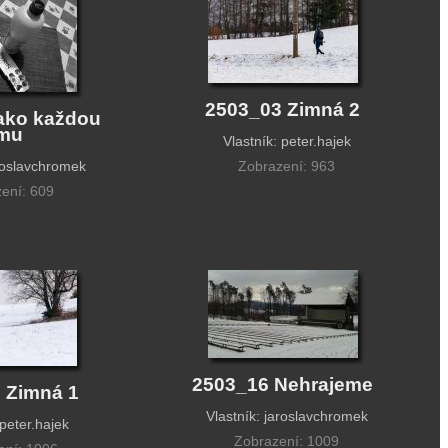
2503_03 Zimná 2
ako každou
imu
Vlastník: peter.hajek
aroslavchromek
Zobrazení: 963
ení: 609
2503_16 Nehrajeme
 Zimná 1
Vlastník: jaroslavchromek
 peter.hajek
Zobrazení: 1009