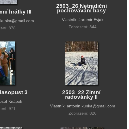
2503_26 Netradiční
pochovávání basy
ní hrátky III
Vlastník: Jaromir Evjak
in.kunka@gmail.com
Zobrazení: 844
ení: 878
Masopust 3
2503_22 Zimní
radovánky II
Josef Knápek
Vlastník: antonin.kunka@gmail.com
ení: 971
Zobrazení: 826