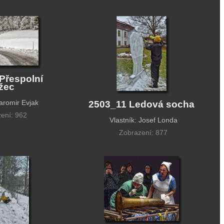
Přespolní
žec
Jaromir Evjak
2503_11 Ledová socha
ení: 962
Vlastník: Josef Londa
Zobrazení: 877