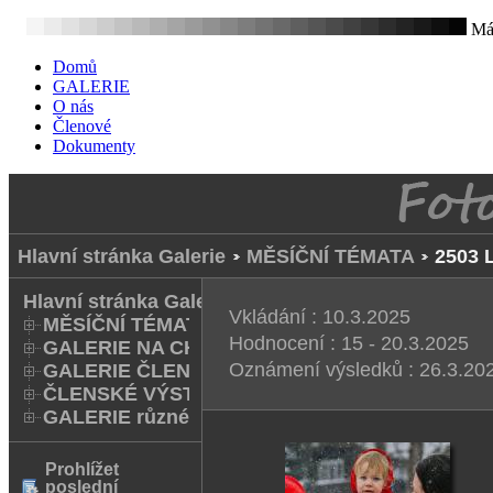
Mát
Domů
GALERIE
O nás
Členové
Dokumenty
Hlavní stránka Galerie
MĚSÍČNÍ TÉMATA
2503 
Hlavní stránka Galerie
Vkládání : 10.3.2025
MĚSÍČNÍ TÉMATA
Hodnocení : 15 - 20.3.2025
GALERIE NA CHODNÍKU
Oznámení výsledků : 26.3.202
GALERIE ČLENŮ
ČLENSKÉ VÝSTAVY A FOTO Q
GALERIE různé
Prohlížet
poslední