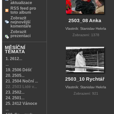
aktualizace
RSS feed pro
toto album
Zobrazit
2503_08 Anka
nejnovější
komentáře
Vlastník: Stanislav Hekrla
Zobrazit
Zobrazení: 1378
prezentaci
MĚSÍČNÍ
TÉMATA
1. 2612...
...
19. 2506 Déšť
20. 2505...
2503_10 Rychtář
21. 2504 Noční ...
22. 2503 Lidé v...
Vlastník: Stanislav Hekrla
23. 2502...
Zobrazení: 921
24. 2501...
25. 2412 Vánoce
...