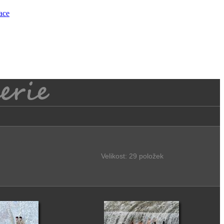
race
Velikost: 29 položek