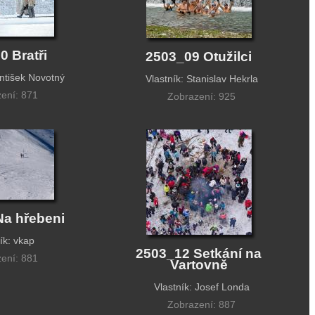
0 Bratři
2503_09 Otužilci
antišek Novotný
Vlastník: Stanislav Hekrla
ení: 871
Zobrazení: 925
Na hřebeni
ík: vkap
2503_12 Setkání na
ení: 881
Vartovně
Vlastník: Josef Londa
Zobrazení: 887