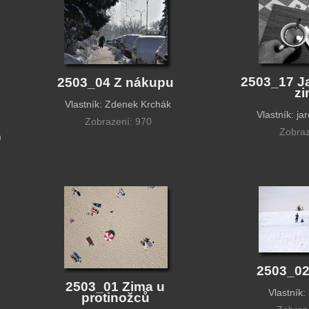
2503_17 J
2503_04 Z nákupu
z
Vlastník: Zdenek Krchák
Vlastník: j
Zobrazení: 970
Zobraz
m
2503_02
2503_01 Zima u
Vlastník:
protinožců