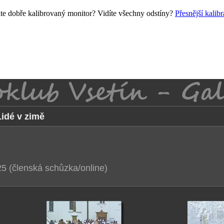
e dobře kalibrovaný monitor? Vidíte všechny odstíny?
Přesnější kalib
Lidé v zimě
5 (členská schůzka/online)