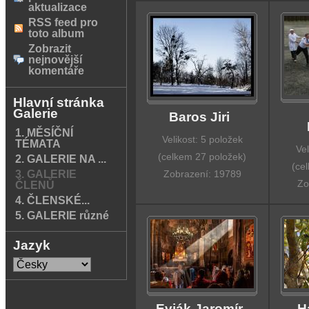
aktualizace
RSS feed pro
toto album
Zobrazit
nejnovější
komentáře
Hlavní stránka
Galerie
Baros Jiri
1. MĚSÍČNÍ
Velikost: 5 položek
TÉMATA
Vel
(celkem 27 položek)
2. GALERIE NA ...
(ce
Zobrazení: 19789
3. GALERIE
Zo
ČLENŮ
4. ČLENSKÉ...
5. GALERIE různé
Jazyk
Evják Jaromír
H