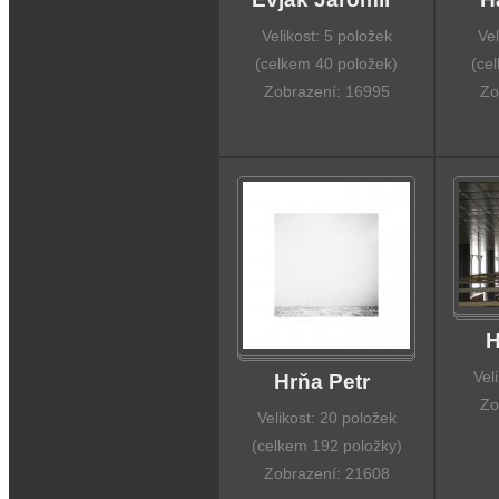
Velikost: 5 položek
Vel
(celkem 40 položek)
(ce
Zobrazení: 16995
Zo
H
Vel
Hrňa Petr
Zo
Velikost: 20 položek
(celkem 192 položky)
Zobrazení: 21608