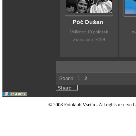
Póč Dušan
Velikost: 10 položek
Z
Zobrazení: 9789
Strana:
1
2
Share
© 2008 Fotoklub Vsetín - All rights reserved