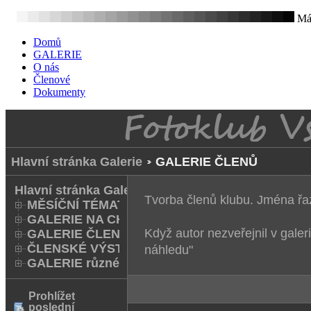
Mát
Domů
GALERIE
O nás
Členové
Dokumenty
Hlavní stránka Galerie
GALERIE ČLENŮ
Hlavní stránka Galerie
Tvorba členů klubu. Jména ř
MĚSÍČNÍ TÉMATA
GALERIE NA CHODNÍKU
Když autor nezveřejnil v galeri
GALERIE ČLENŮ
ČLENSKÉ VÝSTAVY A FOTO Q
náhledu"
GALERIE různé
Prohlížet
poslední