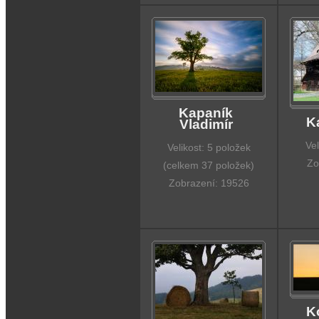
Kapaník
K
Vladimír
Vel
Velikost: 5 položek
Zo
(celkem 37 položek)
Zobrazení: 19526
K