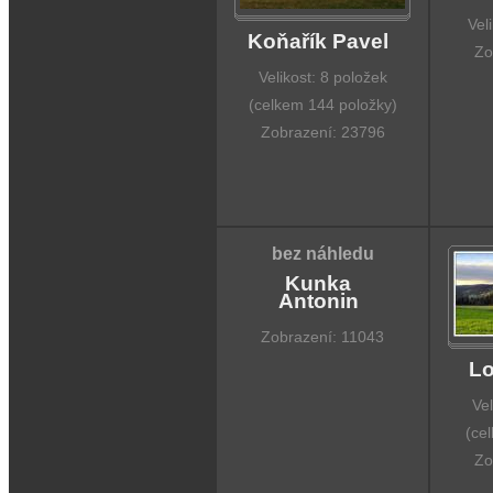
Vel
Koňařík Pavel
Zo
Velikost: 8 položek
(celkem 144 položky)
Zobrazení: 23796
bez náhledu
Kunka
Antonin
Zobrazení: 11043
Lo
Vel
(ce
Zo