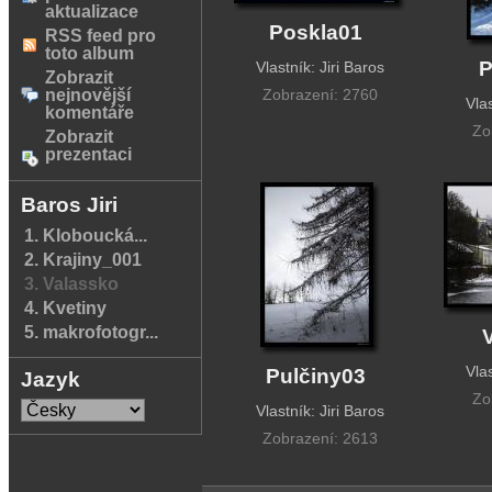
aktualizace
Poskla01
RSS feed pro
toto album
P
Vlastník: Jiri Baros
Zobrazit
nejnovější
Zobrazení: 2760
Vlas
komentáře
Zo
Zobrazit
prezentaci
Baros Jiri
1. Kloboucká...
2. Krajiny_001
3. Valassko
4. Kvetiny
5. makrofotogr...
Vlas
Pulčiny03
Jazyk
Zo
Vlastník: Jiri Baros
Zobrazení: 2613