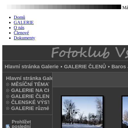
Mát
Domů
GALERIE
O nás
Členové
Dokumenty
Hlavní stránka Galerie
GALERIE ČLENŮ
Baros 
Hlavní stránka Galerie
MĚSÍČNÍ TÉMATA
GALERIE NA CHODNÍKU
GALERIE ČLENŮ
ČLENSKÉ VÝSTAVY A FOTO Q
GALERIE různé
Prohlížet
poslední