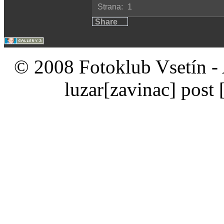
Strana:
1
Share
© 2008 Fotoklub Vsetín - 
luzar
[zavinac]
post 