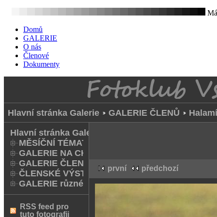
Mát
Domů
GALERIE
O nás
Členové
Dokumenty
Hlavní stránka Galerie
GALERIE ČLENŮ
Halamí
Hlavní stránka Galerie
MĚSÍČNÍ TÉMATA
GALERIE NA CHODNÍKU
GALERIE ČLENŮ
první
předchozí
ČLENSKÉ VÝSTAVY A FOTO Q
GALERIE různé
RSS feed pro
tuto fotografii