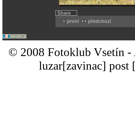
Share
první
předchozí
© 2008 Fotoklub Vsetín - 
luzar
[zavinac]
post 