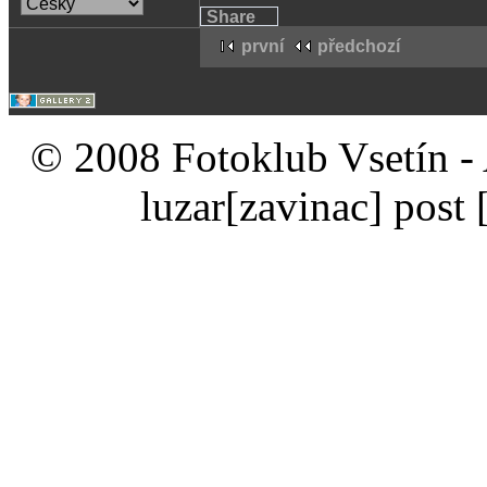
Share
první
předchozí
© 2008 Fotoklub Vsetín - 
luzar
[zavinac]
post 