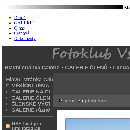
Mát
Domů
GALERIE
O nás
Členové
Dokumenty
Hlavní stránka Galerie
GALERIE ČLENŮ
Londa 
Hlavní stránka Galerie
MĚSÍČNÍ TÉMATA
GALERIE NA CHODNÍKU
GALERIE ČLENŮ
první
předchozí
ČLENSKÉ VÝSTAVY A FOTO Q
GALERIE různé
RSS feed pro
tuto fotografii