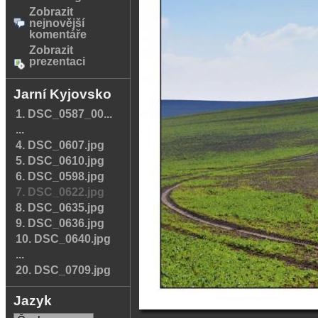
Zobrazit
nejnovější
komentáře
Zobrazit
prezentaci
Jarní Kyjovsko
1. DSC_0587_00...
...
4. DSC_0607.jpg
5. DSC_0610.jpg
6. DSC_0598.jpg
7. DSC_0622.jpg
8. DSC_0635.jpg
9. DSC_0636.jpg
10. DSC_0640.jpg
...
20. DSC_0709.jpg
Jazyk