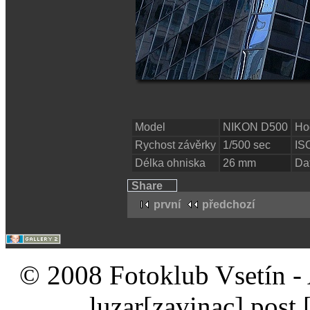
Model
NIKON D500
Ho
Rychost závěrky
1/500 sec
IS
Délka ohniska
26 mm
Da
Share
první
předchozí
© 2008 Fotoklub Vsetín - 
luzar
[zavinac]
post 