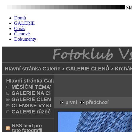
Mát
Domů
GALERIE
O nás
Členové
Dokumenty
Hlavní stránka Galerie
GALERIE ČLENŮ
Krchá
Hlavní stránka Galerie
MĚSÍČNÍ TÉMATA
GALERIE NA CHODNÍKU
GALERIE ČLENŮ
první
předchozí
ČLENSKÉ VÝSTAVY A FOTO Q
GALERIE různé
RSS feed pro
tuto fotografii