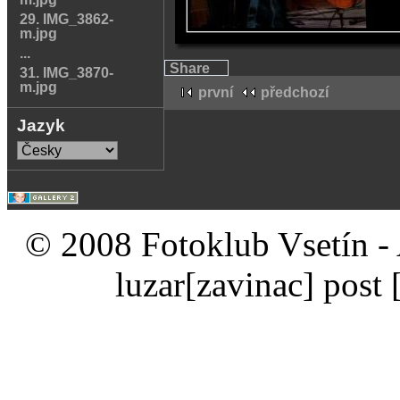
29. IMG_3862-
m.jpg
...
Share
31. IMG_3870-
m.jpg
první
předchozí
Jazyk
© 2008 Fotoklub Vsetín - 
luzar
[zavinac]
post 