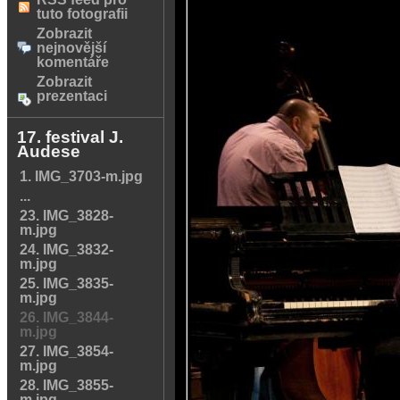
tuto fotografii
Zobrazit
nejnovější
komentáře
Zobrazit
prezentaci
17. festival J.
Audese
1. IMG_3703-m.jpg
...
23. IMG_3828-
m.jpg
24. IMG_3832-
m.jpg
25. IMG_3835-
m.jpg
26. IMG_3844-
m.jpg
27. IMG_3854-
m.jpg
28. IMG_3855-
m.jpg