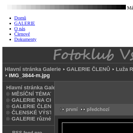
Mát
Domů
GALERIE
O nás
Členové
Dokumenty
Hlavní stránka Galerie
GALERIE ČLENŮ
Luža 
IMG_3844-m.jpg
Hlavní stránka Galerie
MĚSÍČNÍ TÉMATA
GALERIE NA CHODNÍKU
GALERIE ČLENŮ
první
předchozí
ČLENSKÉ VÝSTAVY A FOTO Q
GALERIE různé
RSS feed pro