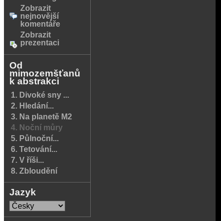
Zobrazit
nejnovější
komentáře
Zobrazit
prezentaci
Od
mimozemšťanů
k abstrakci
1. Divoké sny ...
2. Hledání...
3. Na planetě M2
4. Noční můry
5. Půlnoční...
6. Tetování...
7. V říši...
8. Zbloudění
Jazyk