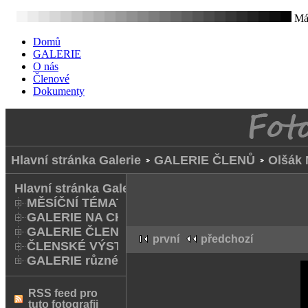
Mát
Domů
GALERIE
O nás
Členové
Dokumenty
Hlavní stránka Galerie
GALERIE ČLENŮ
Olšák 
Hlavní stránka Galerie
MĚSÍČNÍ TÉMATA
GALERIE NA CHODNÍKU
GALERIE ČLENŮ
první
předchozí
ČLENSKÉ VÝSTAVY A FOTO Q
GALERIE různé
RSS feed pro
tuto fotografii