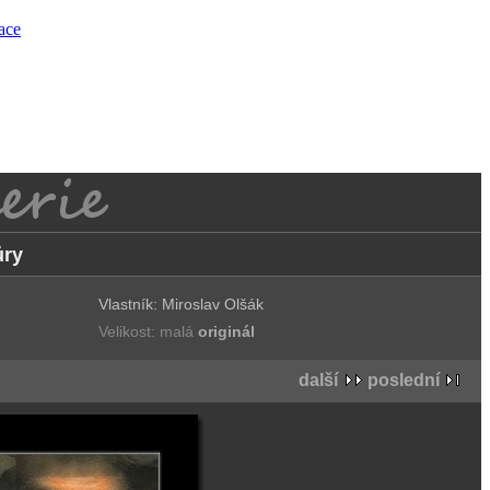
race
ůry
Vlastník: Miroslav Olšák
Velikost: malá
originál
další
poslední