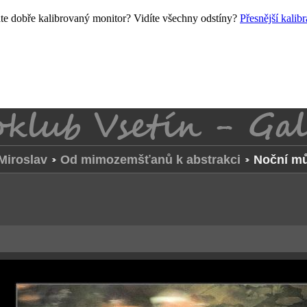
e dobře kalibrovaný monitor? Vidíte všechny odstíny?
Přesnější kalib
Miroslav
Od mimozemšťanů k abstrakci
Noční m