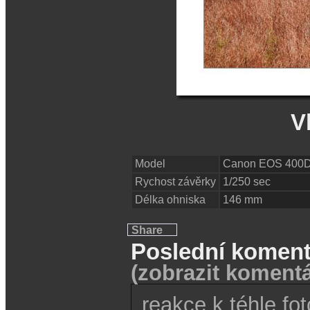
V
Model
Canon EOS 400D
Rychost závěrky
1/250 sec
Délka ohniska
146 mm
Share
Poslední koment
(zobrazit komentá
reakce k téhle fo