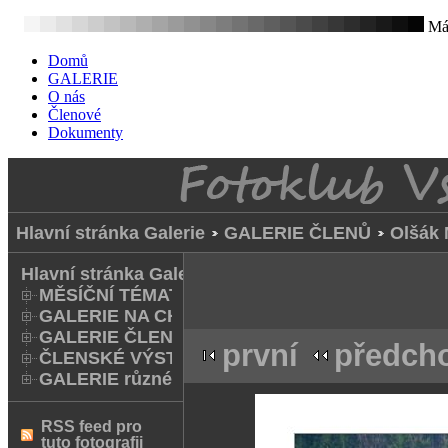
Mát
Domů
GALERIE
O nás
Členové
Dokumenty
Hlavní stránka Galerie
GALERIE ČLENŮ
Olšák 
Hlavní stránka Galerie
MĚSÍČNÍ TÉMATA
GALERIE NA CHODNÍKU
GALERIE ČLENŮ
první
předch
ČLENSKÉ VÝSTAVY A FOTO Q
GALERIE různé
RSS feed pro
tuto fotografii