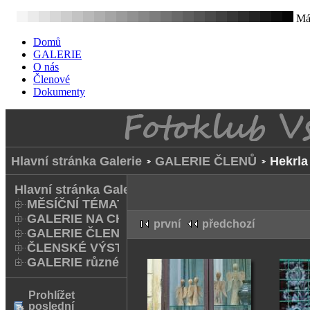
Mát
Domů
GALERIE
O nás
Členové
Dokumenty
Hlavní stránka Galerie
GALERIE ČLENŮ
Hekrla
Hlavní stránka Galerie
MĚSÍČNÍ TÉMATA
GALERIE NA CHODNÍKU
první
předchozí
GALERIE ČLENŮ
ČLENSKÉ VÝSTAVY A FOTO Q
GALERIE různé
Prohlížet
poslední