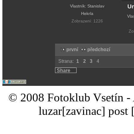
Un
Vlastník: Stanislav
Hekrla
Vla
Zobrazení: 1226
Zo
první
předchozí
Strana:
1
2
3
4
Share
© 2008 Fotoklub Vsetín - 
luzar
[zavinac]
post 