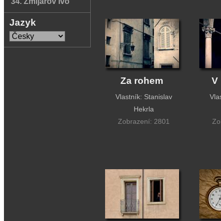
34. Zmijarov Ivo
Jazyk
Za rohem
V
Vlastník: Stanislav
Vla
Hekrla
Zobrazení: 2801
Zo