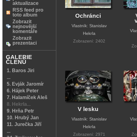
aktualizace
RSS feed pro
toto album
Ochránci
Zobrazit
Vlastník: Stanislav
nejnovější
Vla
komentáře
Hekrla
Zobrazit
Zobrazení: 2402
prezentaci
Zo
GALERIE
ČLENŮ
1. Baros Jiri
...
5. Evják Jaromír
6. Hájek Peter
7. Halamíček Aleš
8. Hekrla...
V lesku
9. Hrňa Petr
10. Hrubý Jan
Vlastník: Stanislav
Vla
11. Jurečka Jiří
Hekrla
...
Zobrazení: 2971
Zo