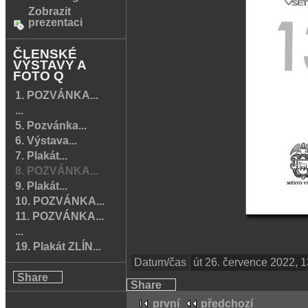
Zobrazit
prezentaci
ČLENSKÉ
VÝSTAVY A
FOTO Q
1. POZVÁNKA...
...
5. Pozvánka...
6. Výstava...
7. Plakát...
8. POZVÁNKA...
9. Plakát...
10. POZVÁNKA...
11. POZVÁNKA...
...
19. Plakát ZLÍN...
Datum/čas
út 26. července 2022, 
Share
Share
první
předchozí