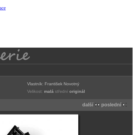
race
Vlastník: František Novotný
Velikost:
malá
střední
originál
další
poslední