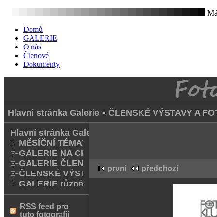
Mát
Domů
GALERIE
O nás
Členové
Dokumenty
Hlavní stránka Galerie
ČLENSKÉ VÝSTAVY A FO
Hlavní stránka Galerie
MĚSÍČNÍ TÉMATA
GALERIE NA CHODNÍKU
GALERIE ČLENŮ
první
předchozí
ČLENSKÉ VÝSTAVY A FOTO Q
GALERIE různé
RSS feed pro
tuto fotografii