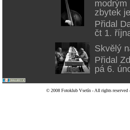
modrým p
zbytek j
Přidal D
čt 1. říj
Skvělý n
Přidal Z
pá 6. ún
© 2008 Fotoklub Vsetín - All rights reserved