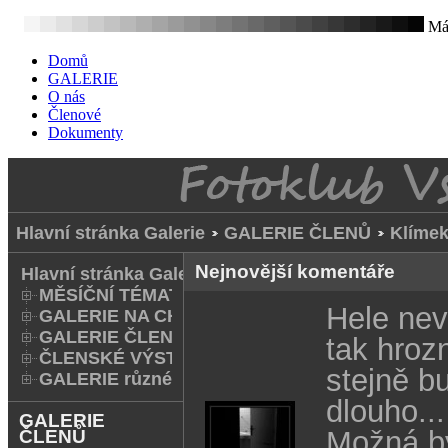
Mát
Domů
GALERIE
O nás
Členové
Dokumenty
Hlavní stránka Galerie
GALERIE ČLENŮ
Klímek
Nejnovější komentáře
Hlavní stránka Galerie
MĚSÍČNÍ TÉMATA
Hele nev
GALERIE NA CHODNÍKU
GALERIE ČLENŮ
tak hrozn
ČLENSKÉ VÝSTAVY A FOTO Q
stejně b
GALERIE různé
dlouho...
GALERIE
Možná b
ČLENŮ