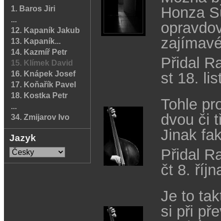
Honza Su
1. Baros Jiri
...
opravdov
12. Kapaník Jakub
zajímavé
13. Kapaník...
14. Kazmíř Petr
Přidal R
15. Klímek David
16. Knápek Josef
st 18. l
17. Koňařík Pavel
18. Kostka Petr
Tohle pr
...
dvou či tř
34. Zmijarov Ivo
Jinak fa
Jazyk
Přidal R
čt 8. říj
Je to ta
si při př