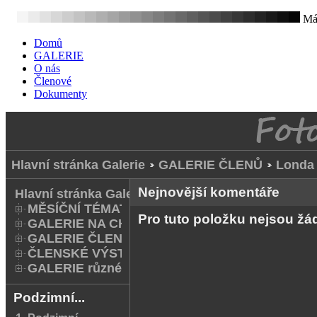
Mát
Domů
GALERIE
O nás
Členové
Dokumenty
Hlavní stránka Galerie
GALERIE ČLENŮ
Londa 
Nejnovější komentáře
Hlavní stránka Galerie
MĚSÍČNÍ TÉMATA
Pro tuto položku nejsou ž
GALERIE NA CHODNÍKU
GALERIE ČLENŮ
ČLENSKÉ VÝSTAVY A FOTO Q
GALERIE různé
Podzimní...