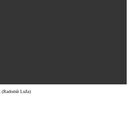
z
(Radomír Luža)