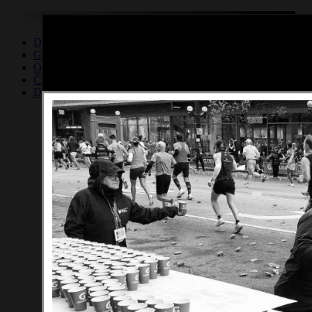
Mát
Domů
GALERIE
O nás
Členové
Dokumenty
© 2008 Fotoklub Vsetín - All rights reserved