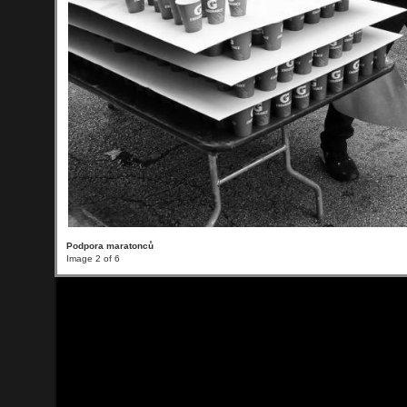
Podpora maratonců
Image 2 of 6