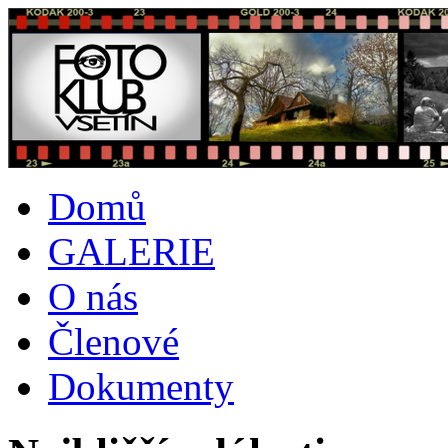
Domů
GALERIE
O nás
Členové
Dokumenty