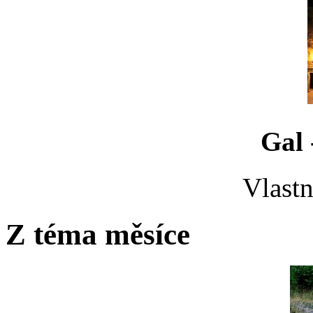
Gal 
Vlastn
Z téma měsíce