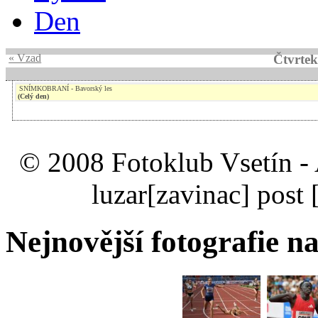
Den
« Vzad
Čtvrtek
SNÍMKOBRANÍ - Bavorský les
(Celý den)
© 2008 Fotoklub Vsetín - 
luzar
[zavinac]
post 
Nejnovější fotografie na