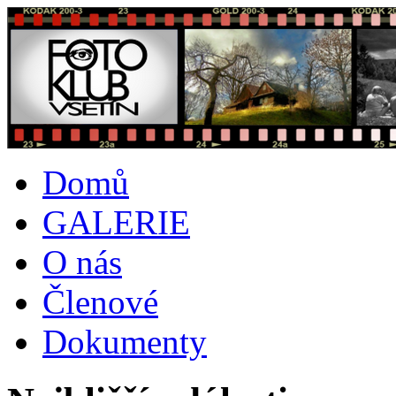
Domů
GALERIE
O nás
Členové
Dokumenty