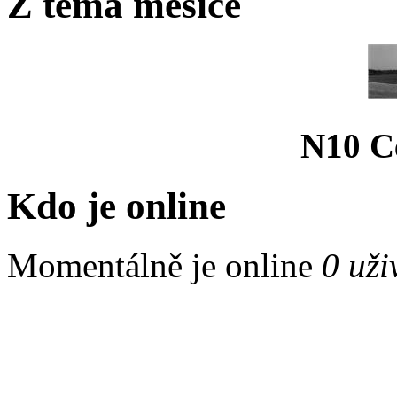
Z téma měsíce
N10 C
Kdo je online
Momentálně je online
0 uži