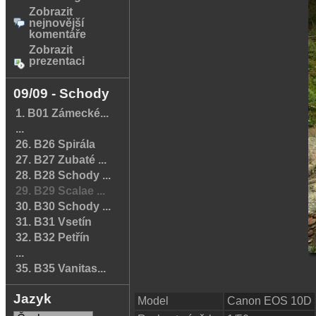
Zobrazit
nejnovější
komentáře
Zobrazit
prezentaci
09/09 - Schody
1. B01 Zámecké...
...
26. B26 Spirála
27. B27 Zubaté ...
28. B28 Schody ...
29. B29 Scalae ...
30. B30 Schody ...
31. B31 Vsetín
32. B32 Petřín
...
35. B35 Vanitas...
Jazyk
Model
Canon EOS 10D