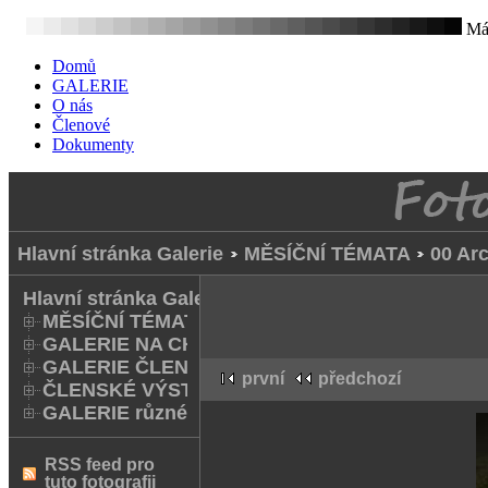
Mát
Domů
GALERIE
O nás
Členové
Dokumenty
Hlavní stránka Galerie
MĚSÍČNÍ TÉMATA
00 Arc
Hlavní stránka Galerie
MĚSÍČNÍ TÉMATA
GALERIE NA CHODNÍKU
GALERIE ČLENŮ
první
předchozí
ČLENSKÉ VÝSTAVY A FOTO Q
GALERIE různé
RSS feed pro
tuto fotografii