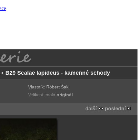
race
B29 Scalae lapideus - kamenné schody
Vlastník: Róbert Šak
Velikost: malá
originál
další
poslední