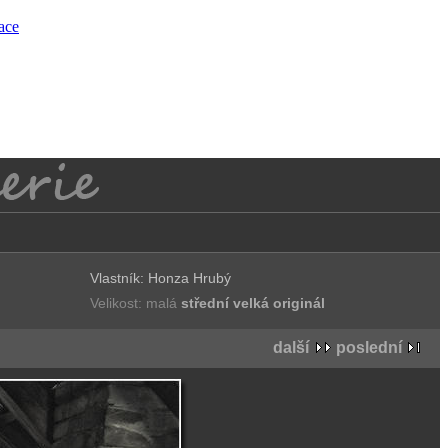
race
Vlastník: Honza Hrubý
Velikost: malá
střední
velká
originál
další
poslední