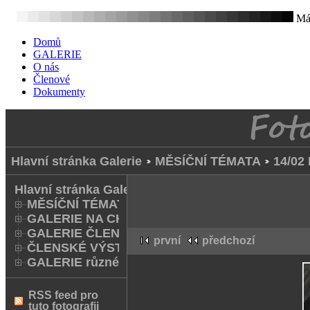
Mát
Domů
GALERIE
O nás
Členové
Dokumenty
Hlavní stránka Galerie
MĚSÍČNÍ TÉMATA
14/02 
Hlavní stránka Galerie
MĚSÍČNÍ TÉMATA
GALERIE NA CHODNÍKU
GALERIE ČLENŮ
první
předchozí
ČLENSKÉ VÝSTAVY A FOTO Q
GALERIE různé
RSS feed pro
tuto fotografii