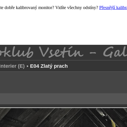
e dobře kalibrovaný monitor? Vidíte všechny odstíny?
Přesnější kalib
Interier (E)
E04 Zlatý prach