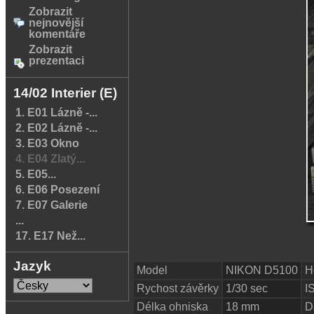
Zobrazit
nejnovější
komentáře
Zobrazit
prezentaci
14/02 Interier (E)
1. E01 Lázně -...
2. E02 Lázně -...
3. E03 Okno
4. E04 Zlatý...
5. E05...
6. E06 Posezení
7. E07 Galerie
...
17. E17 Než...
Jazyk
Model
NIKON D5100
H
Rychost závěrky
1/30 sec
I
Délka ohniska
18 mm
D