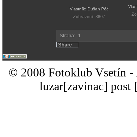
Vlas
Vlastník: Dušan Póč
Zo
Zobrazení: 3807
Strana:
1
Share
© 2008 Fotoklub Vsetín - 
luzar
[zavinac]
post 