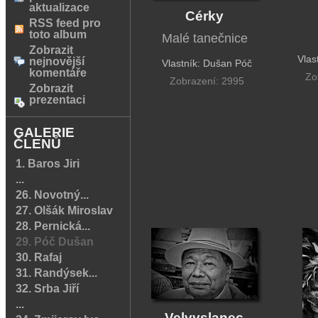
aktualizace
Cérky
RSS feed pro
toto album
Malé tanečnice
Zobrazit
Vlas
nejnovější
Vlastník: Dušan Póč
komentáře
Zo
Zobrazení: 2995
Zobrazit
prezentaci
GALERIE
ČLENŮ
1. Baros Jiri
...
26. Novotný...
27. Olšák Miroslav
28. Pernická...
29. Póč Dušan
30. Rafaj
31. Randýsek...
32. Srba Jiří
...
Velvyslanec