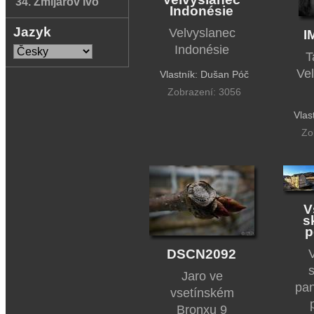
34. Zmijarov Ivo
Indonésie
Jazyk
Velvyslanec
I
Indonésie
T
Ve
Vlastník: Dušan Póč
Zobrazení: 3056
Vlas
Zo
V
s
p
DSCN2092
s
Jaro ve
pan
vsetínském
Bronxu 9