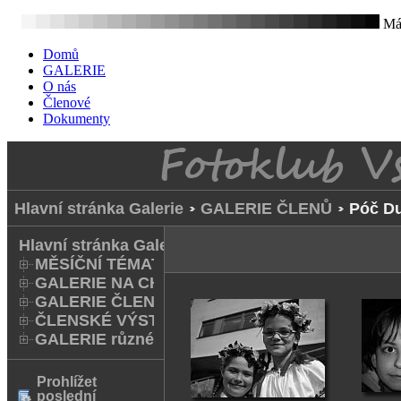
Mát
Domů
GALERIE
O nás
Členové
Dokumenty
Hlavní stránka Galerie
GALERIE ČLENŮ
Póč D
Hlavní stránka Galerie
MĚSÍČNÍ TÉMATA
GALERIE NA CHODNÍKU
GALERIE ČLENŮ
ČLENSKÉ VÝSTAVY A FOTO Q
GALERIE různé
Prohlížet
poslední