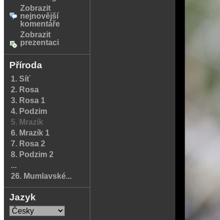
Zobrazit
nejnovější
komentáře
Zobrazit
prezentaci
Příroda
1. Síť
2. Rosa
3. Rosa 1
4. Podzim
5. Mrazík
6. Mrazík 1
7. Rosa 2
8. Podzim 2
...
26. Mumlavské...
Jazyk