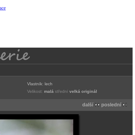
race
Vlastník: lech
Velikost:
malá
střední
velká
originál
další
poslední