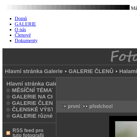
Mát
Domů
GALERIE
O nás
Členové
Dokumenty
Hlavní stránka Galerie
GALERIE ČLENŮ
Halamí
Hlavní stránka Galerie
MĚSÍČNÍ TÉMATA
GALERIE NA CHODNÍKU
GALERIE ČLENŮ
první
předchozí
ČLENSKÉ VÝSTAVY A FOTO Q
GALERIE různé
RSS feed pro
tuto fotografii