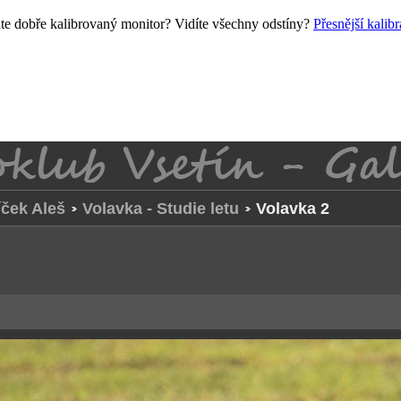
e dobře kalibrovaný monitor? Vidíte všechny odstíny?
Přesnější kalib
ček Aleš
Volavka - Studie letu
Volavka 2