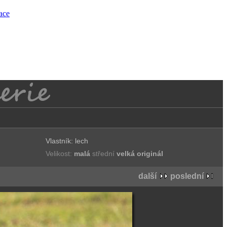
race
Vlastník: lech
Velikost:
malá
střední
velká
originál
další
poslední