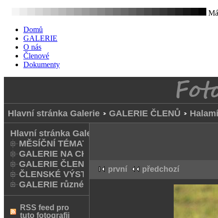
Mát
Domů
GALERIE
O nás
Členové
Dokumenty
Hlavní stránka Galerie
GALERIE ČLENŮ
Halamí
Hlavní stránka Galerie
MĚSÍČNÍ TÉMATA
GALERIE NA CHODNÍKU
GALERIE ČLENŮ
první
předchozí
ČLENSKÉ VÝSTAVY A FOTO Q
GALERIE různé
RSS feed pro
tuto fotografii