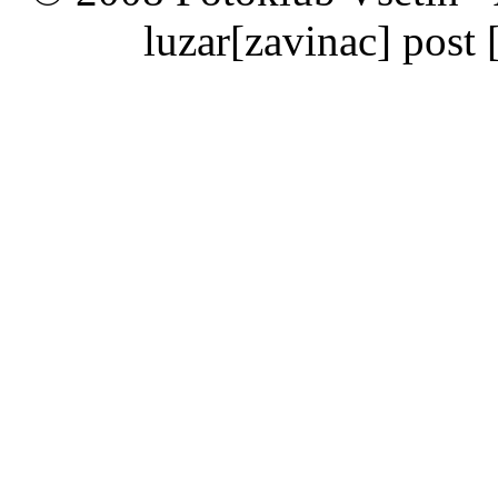
luzar
[zavinac]
post 