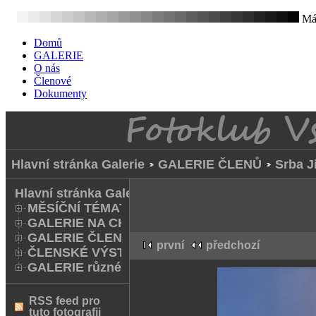
Mát
Domů
GALERIE
O nás
Členové
Dokumenty
Hlavní stránka Galerie
GALERIE ČLENŮ
Srba Ji
Hlavní stránka Galerie
MĚSÍČNÍ TÉMATA
GALERIE NA CHODNÍKU
GALERIE ČLENŮ
první
předchozí
ČLENSKÉ VÝSTAVY A FOTO Q
GALERIE různé
RSS feed pro
tuto fotografii