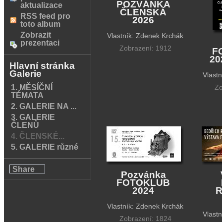
POZVÁNKA
aktualizace
ČLENSKÁ
RSS feed pro
2026
toto album
Zobrazit
Vlastník: Zdenek Krchák
prezentaci
Zobrazení: 1912
F
20
Hlavní stránka
Galerie
Vlast
1. MĚSÍČNÍ
Zo
TÉMATA
2. GALERIE NA ...
3. GALERIE
ČLENŮ
4. ČLENSKÉ...
5. GALERIE různé
Share
Pozvánka
FOTOKLUB
2024
R
Vlastník: Zdenek Krchák
Vlast
Zobrazení: 1824