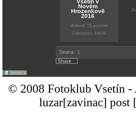
Vsetín v
Novém
Zo
Hrozenkově
2016
Velikost: 25 položek
Zobrazení: 19434
Strana:
1
Share
© 2008 Fotoklub Vsetín - 
luzar
[zavinac]
post 