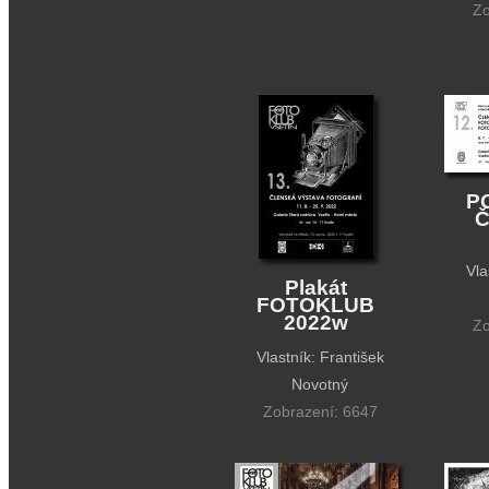
Zo
P
Vla
Plakát
FOTOKLUB
2022w
Zo
Vlastník: František
Novotný
Zobrazení: 6647