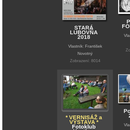
P
FO
STARÁ
LUBOVŇA
Vla
2018
Vlastník: František
Zo
Novotný
Zobrazení: 8014
P
* VERNISÁŽ a
VÝSTAVA *
Vla
Fotoklub