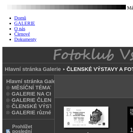
Mát
Domů
GALERIE
O nás
Členové
Dokumenty
Hlavní stránka Galerie
ČLENSKÉ VÝSTAVY A FO
Hlavní stránka Galerie
MĚSÍČNÍ TÉMATA
GALERIE NA CHODNÍKU
GALERIE ČLENŮ
ČLENSKÉ VÝSTAVY A FOTO Q
GALERIE různé
Prohlížet
poslední