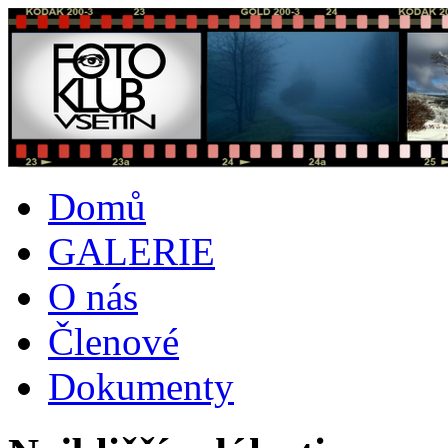
Domů
GALERIE
O nás
Členové
Dokumenty