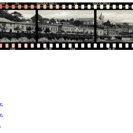
e.
e.
.