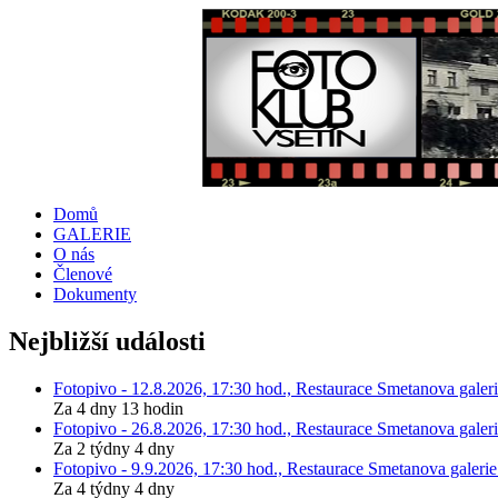
Domů
GALERIE
O nás
Členové
Dokumenty
Nejbližší události
Fotopivo - 12.8.2026, 17:30 hod., Restaurace Smetanova galeri
Za 4 dny 13 hodin
Fotopivo - 26.8.2026, 17:30 hod., Restaurace Smetanova galeri
Za 2 týdny 4 dny
Fotopivo - 9.9.2026, 17:30 hod., Restaurace Smetanova galerie
Za 4 týdny 4 dny