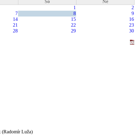
So
Ne
1
2
7
8
9
14
15
16
21
22
23
28
29
30
z
(Radomír Luža)