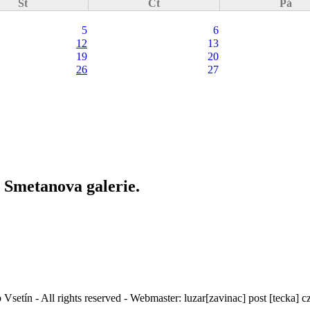
St
Čt
Pá
5
6
12
13
19
20
26
27
e Smetanova galerie.
Vsetín - All rights reserved - Webmaster:
luzar
[zavinac]
post [tecka] c