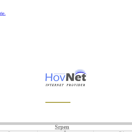
ie.
Srpen