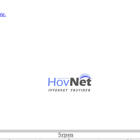
ie.
Srpen