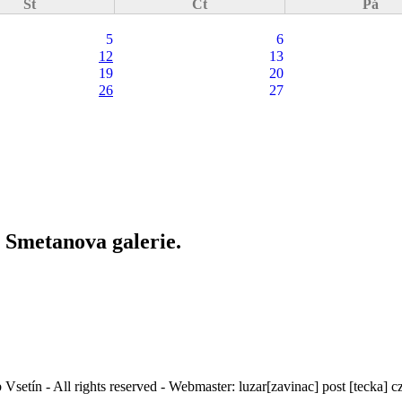
St
Čt
Pá
5
6
12
13
19
20
26
27
e Smetanova galerie.
Vsetín - All rights reserved - Webmaster:
luzar
[zavinac]
post [tecka] c