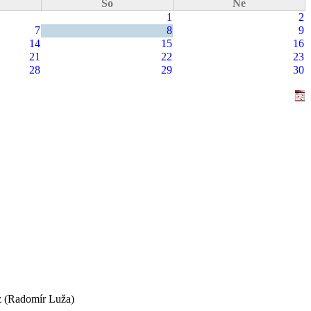
So
Ne
1
2
7
8
9
14
15
16
21
22
23
28
29
30
z
(Radomír Luža)