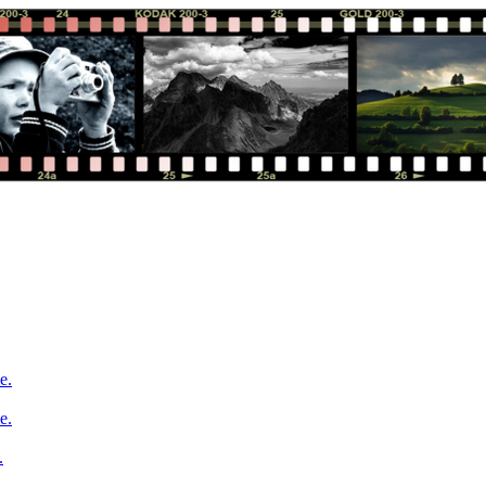
e.
e.
.