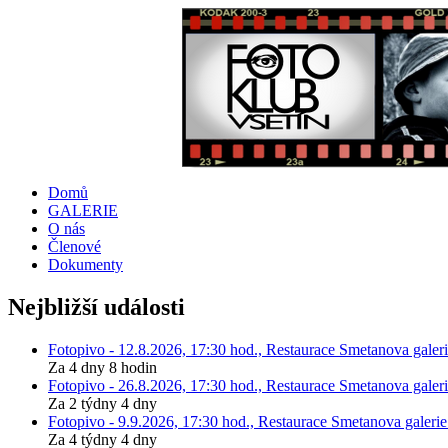
Domů
GALERIE
O nás
Členové
Dokumenty
Nejbližší události
Fotopivo - 12.8.2026, 17:30 hod., Restaurace Smetanova galeri
Za 4 dny 8 hodin
Fotopivo - 26.8.2026, 17:30 hod., Restaurace Smetanova galeri
Za 2 týdny 4 dny
Fotopivo - 9.9.2026, 17:30 hod., Restaurace Smetanova galerie
Za 4 týdny 4 dny