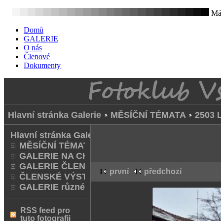
Mát
Domů
GALERIE
O nás
Členové
Dokumenty
Hlavní stránka Galerie
MĚSÍČNÍ TÉMATA
2503 
Hlavní stránka Galerie
MĚSÍČNÍ TÉMATA
GALERIE NA CHODNÍKU
GALERIE ČLENŮ
první
předchozí
ČLENSKÉ VÝSTAVY A FOTO Q
GALERIE různé
RSS feed pro
tuto fotografii