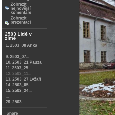
Zobrazit
nejnovější
komentáře
Zobrazit
prezentaci
2503 Lidé v
zimě
1. 2503_08 Anka
...
9. 2503_07...
10. 2503_21 Pauza
11. 2503_25...
12. 2503_11...
13. 2503_27 Lyžaři
14. 2503_05...
15. 2503_24...
...
29. 2503
Share