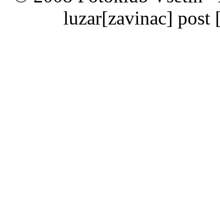
luzar
[zavinac]
post 