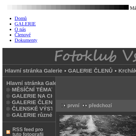
Mát
Domů
GALERIE
O nás
Členové
Dokumenty
Hlavní stránka Galerie
GALERIE ČLENŮ
Krchá
Hlavní stránka Galerie
MĚSÍČNÍ TÉMATA
GALERIE NA CHODNÍKU
GALERIE ČLENŮ
první
předchozí
ČLENSKÉ VÝSTAVY A FOTO Q
GALERIE různé
RSS feed pro
tuto fotografii