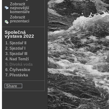
Zobrazit
nejnovější
komentáře
Zobrazit
prezentaci
Společná
výstava 2022
1. Sjezdař II
2. Sjezdař I
3. Sjezdař III
4. Nad Temží
5. Divoká voda
6. Čtyřveslice
7. Přestávka
Share