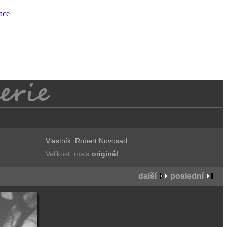
race
Vlastník: Robert Novosad
Velikost: malá
originál
další
poslední