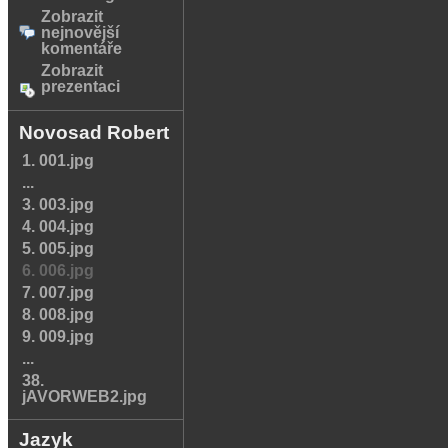
Zobrazit
nejnovější
komentáře
Zobrazit
prezentaci
Novosad Robert
1. 001.jpg
...
3. 003.jpg
4. 004.jpg
5. 005.jpg
6. 006.jpg
7. 007.jpg
8. 008.jpg
9. 009.jpg
...
38.
jAVORWEB2.jpg
Jazyk