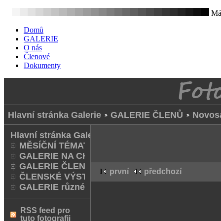
Mát
Domů
GALERIE
O nás
Členové
Dokumenty
Hlavní stránka Galerie
GALERIE ČLENŮ
Novos
Hlavní stránka Galerie
MĚSÍČNÍ TÉMATA
GALERIE NA CHODNÍKU
GALERIE ČLENŮ
první
předchozí
ČLENSKÉ VÝSTAVY A FOTO Q
GALERIE různé
RSS feed pro
tuto fotografii