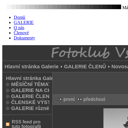
Mát
Domů
GALERIE
O nás
Členové
Dokumenty
Hlavní stránka Galerie
GALERIE ČLENŮ
Novos
Hlavní stránka Galerie
MĚSÍČNÍ TÉMATA
GALERIE NA CHODNÍKU
GALERIE ČLENŮ
první
předchozí
ČLENSKÉ VÝSTAVY A FOTO Q
GALERIE různé
RSS feed pro
tuto fotografii