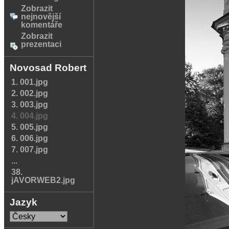
Zobrazit
nejnovější
komentáře
Zobrazit
prezentaci
Novosad Robert
1. 001.jpg
2. 002.jpg
3. 003.jpg
4. 004.jpg
5. 005.jpg
6. 006.jpg
7. 007.jpg
...
38.
jAVORWEB2.jpg
Jazyk