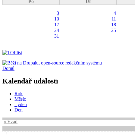
Po
Út
3
4
10
11
17
18
24
25
31
Domů
Kalendář událostí
Rok
Měsíc
Týden
Den
« Vzad