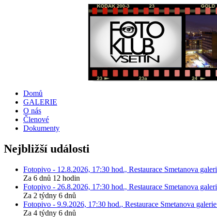
Domů
GALERIE
O nás
Členové
Dokumenty
Nejbližší události
Fotopivo - 12.8.2026, 17:30 hod., Restaurace Smetanova galeri
Za 6 dnů 12 hodin
Fotopivo - 26.8.2026, 17:30 hod., Restaurace Smetanova galeri
Za 2 týdny 6 dnů
Fotopivo - 9.9.2026, 17:30 hod., Restaurace Smetanova galerie
Za 4 týdny 6 dnů