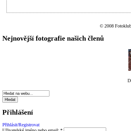
© 2008 Fotoklub 
Nejnovější fotografie našich členů
D
Přihlášení
Přihlásit/Registrovat
Uživatelské jméno nebo email:
*