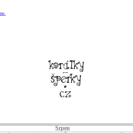
ie.
Srpen