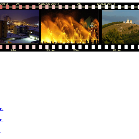
e.
e.
.