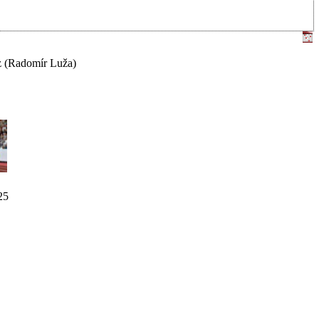
z
(Radomír Luža)
25