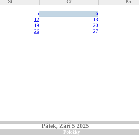
St
Čt
Pá
5
6
12
13
19
20
26
27
Pátek, Září 5 2025
Položky