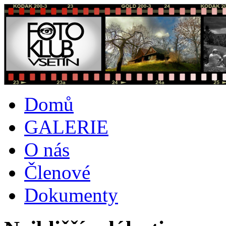
Domů
GALERIE
O nás
Členové
Dokumenty