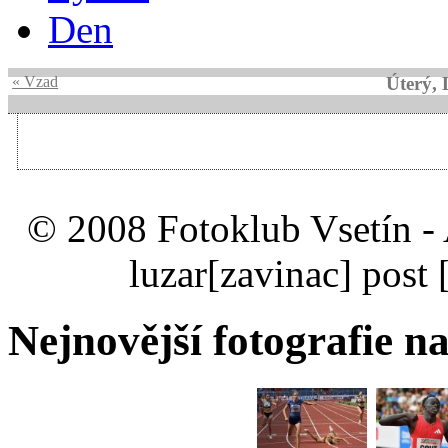
Den
« Vzad
Úterý, 
© 2008 Fotoklub Vsetín - 
luzar
[zavinac]
post 
Nejnovější fotografie na