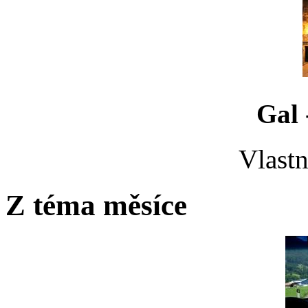
Gal 
Vlastn
Z téma měsíce