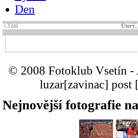
Den
« Vzad
Úterý,
© 2008 Fotoklub Vsetín - 
luzar
[zavinac]
post 
Nejnovější fotografie na