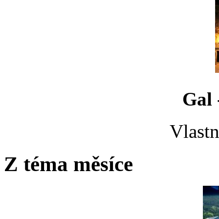
Gal 
Vlastn
Z téma měsíce