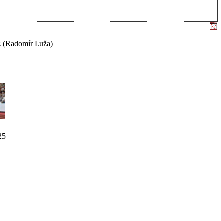
z
(Radomír Luža)
25