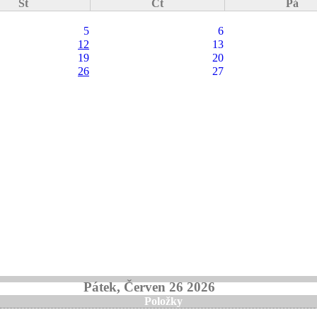
St
Čt
Pá
5
6
12
13
19
20
26
27
Pátek, Červen 26 2026
Položky