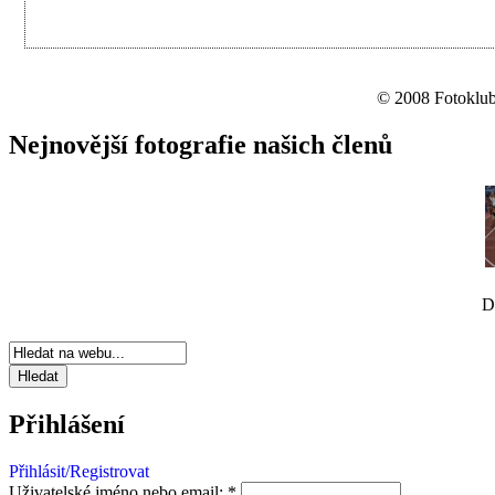
© 2008 Fotoklub 
Nejnovější fotografie našich členů
D
Přihlášení
Přihlásit/Registrovat
Uživatelské jméno nebo email:
*