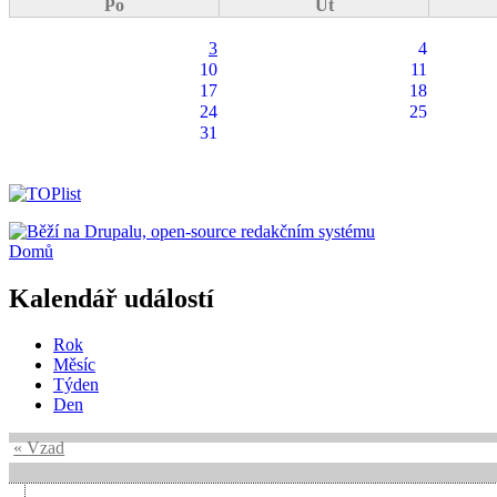
Po
Út
3
4
10
11
17
18
24
25
31
Domů
Kalendář událostí
Rok
Měsíc
Týden
Den
« Vzad