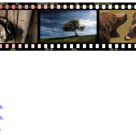
e.
e.
.