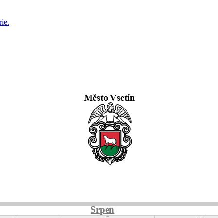
ie.
Srpen