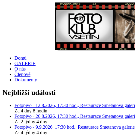
Domů
GALERIE
O nás
Členové
Dokumenty
Nejbližší události
Fotopivo - 12.8.2026, 17:30 hod., Restaurace Smetanova galeri
Za 4 dny 8 hodin
Fotopivo - 26.8.2026, 17:30 hod., Restaurace Smetanova galeri
Za 2 týdny 4 dny
Fotopivo - 9.9.2026, 17:30 hod., Restaurace Smetanova galerie
Za 4 týdny 4 dny