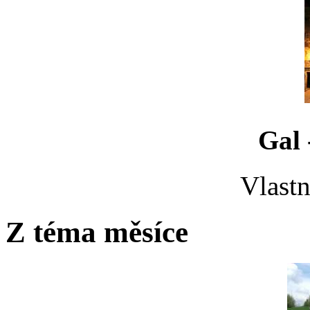
Gal 
Vlastn
Z téma měsíce