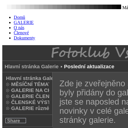
Mát
Domů
GALERIE
O nás
Členové
Dokumenty
Hlavní stránka Galerie
Poslední aktualizace
Hlavní stránka Galerie
Zde je zveřejněno 5
MĚSÍČNÍ TÉMATA
GALERIE NA CHODNÍKU
byly přidány do ga
GALERIE ČLENŮ
jste se naposled 
ČLENSKÉ VÝSTAVY A FOTO Q
GALERIE různé
novinky v celé gale
stránky galerie.
Share