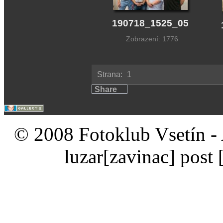
190718_1525_05
Zobrazení: 1776
Strana:
1
Share
© 2008 Fotoklub Vsetín - 
luzar
[zavinac]
post 