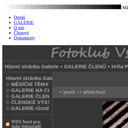
Mát
Domů
GALERIE
O nás
Členové
Dokumenty
Hlavní stránka Galerie
GALERIE ČLENŮ
Hrňa P
Hlavní stránka Galerie
MĚSÍČNÍ TÉMATA
GALERIE NA CHODNÍKU
první
předchozí
GALERIE ČLENŮ
ČLENSKÉ VÝSTAVY A FOTO Q
GALERIE různé
RSS feed pro
tuto fotografii