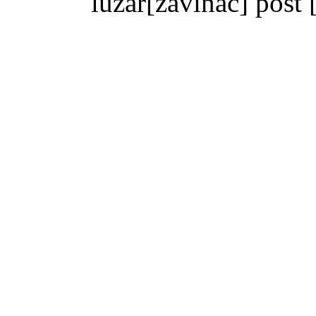
luzar
[zavinac]
post 