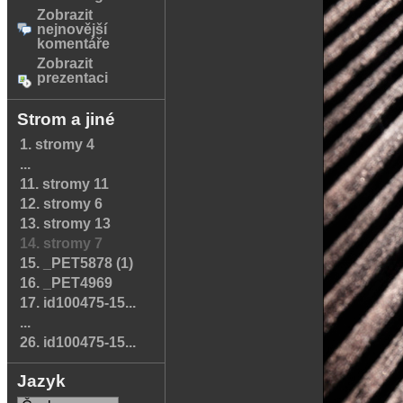
Zobrazit
nejnovější
komentáře
Zobrazit
prezentaci
Strom a jiné
1. stromy 4
...
11. stromy 11
12. stromy 6
13. stromy 13
14. stromy 7
15. _PET5878 (1)
16. _PET4969
17. id100475-15...
...
26. id100475-15...
Jazyk