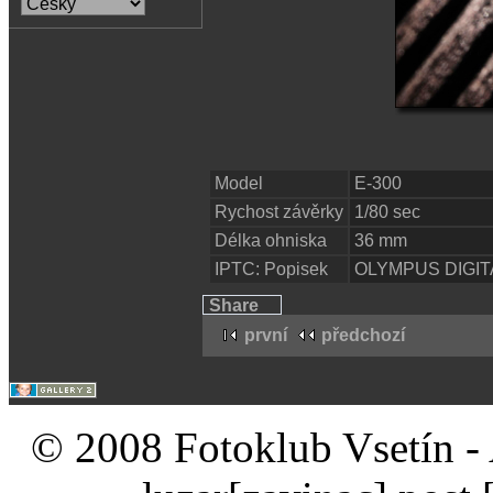
Model
E-300
Rychost závěrky
1/80 sec
Délka ohniska
36 mm
IPTC: Popisek
OLYMPUS DIGI
Share
první
předchozí
© 2008 Fotoklub Vsetín - 