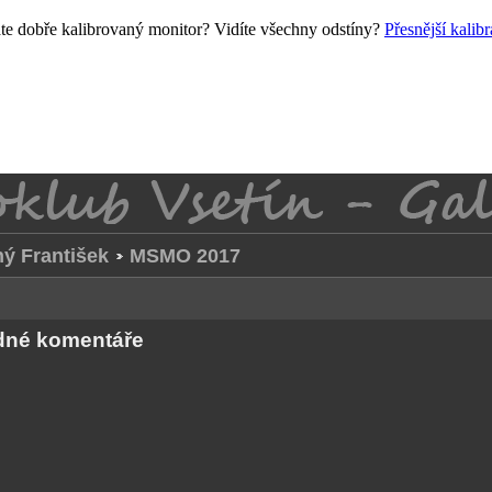
e dobře kalibrovaný monitor? Vidíte všechny odstíny?
Přesnější kalib
ý František
MSMO 2017
ádné komentáře