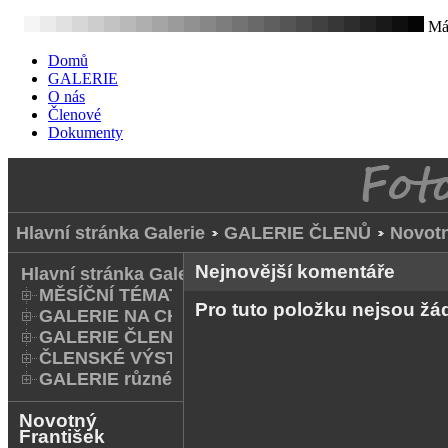
Mát
Domů
GALERIE
O nás
Členové
Dokumenty
Hlavní stránka Galerie
GALERIE ČLENŮ
Novotn
Nejnovější komentáře
Hlavní stránka Galerie
MĚSÍČNÍ TÉMATA
Pro tuto položku nejsou ž
GALERIE NA CHODNÍKU
GALERIE ČLENŮ
ČLENSKÉ VÝSTAVY A FOTO Q
GALERIE různé
Novotný
František