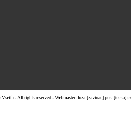
Vsetín - All rights reserved - Webmaster:
luzar
[zavinac]
post [tecka] c