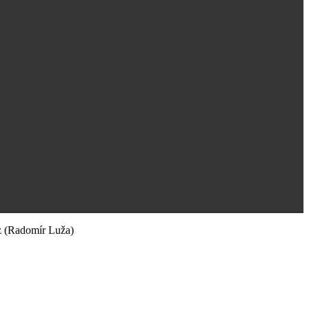
z
(Radomír Luža)