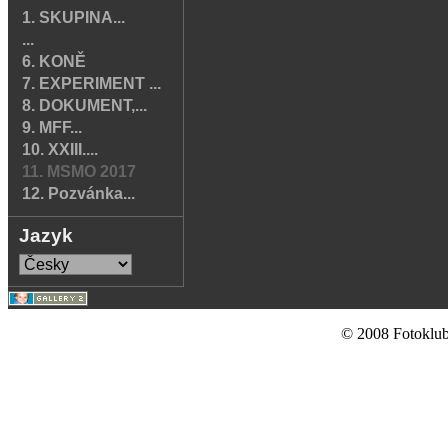
1. SKUPINA...
...
6. KONĚ
7. EXPERIMENT ...
8. DOKUMENT,...
9. MFF...
10. XXIII....
11. MSMO 2017
12. Pozvánka...
Jazyk
© 2008 Fotoklub 