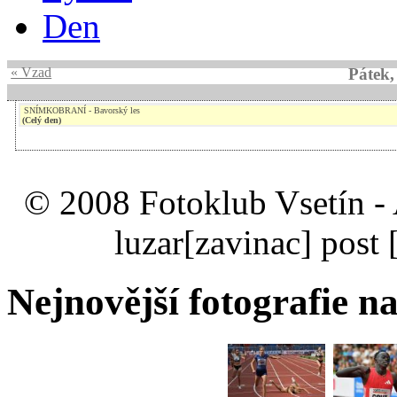
Den
« Vzad
Pátek,
SNÍMKOBRANÍ - Bavorský les
(Celý den)
© 2008 Fotoklub Vsetín - 
luzar
[zavinac]
post 
Nejnovější fotografie na