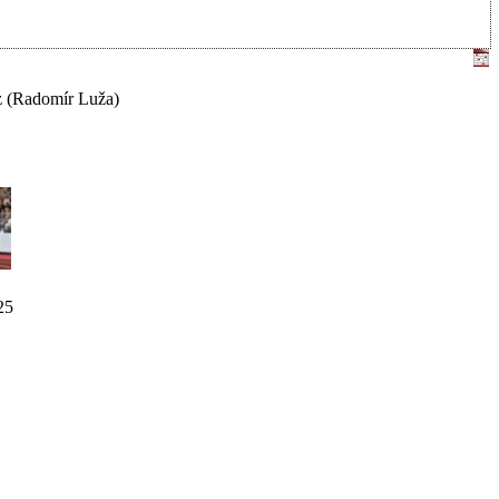
z
(Radomír Luža)
25