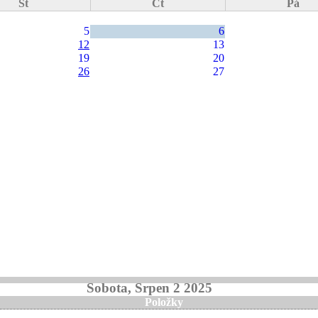
St
Čt
Pá
5
6
12
13
19
20
26
27
Sobota, Srpen 2 2025
Položky