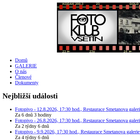
Domů
GALERIE
O nás
Členové
Dokumenty
Nejbližší události
Fotopivo - 12.8.2026, 17:30 hod., Restaurace Smetanova galeri
Za 6 dnů 3 hodiny
Fotopivo - 26.8.2026, 17:30 hod., Restaurace Smetanova galeri
Za 2 týdny 6 dnů
Fotopivo - 9.9.2026, 17:30 hod., Restaurace Smetanova galerie
Za 4 týdny 6 dnů