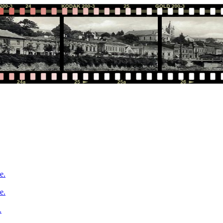
e.
e.
.