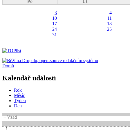
Po
Út
3
4
10
11
17
18
24
25
31
Domů
Kalendář událostí
Rok
Měsíc
Týden
Den
« Vzad