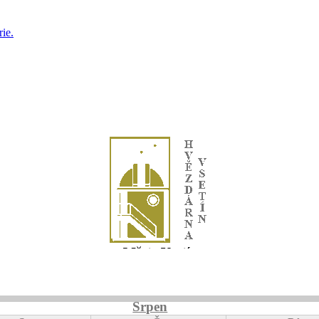
ie.
Srpen