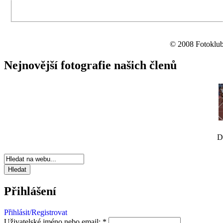
© 2008 Fotoklub 
Nejnovější fotografie našich členů
D
Přihlášení
Přihlásit/Registrovat
Uživatelské jméno nebo email:
*