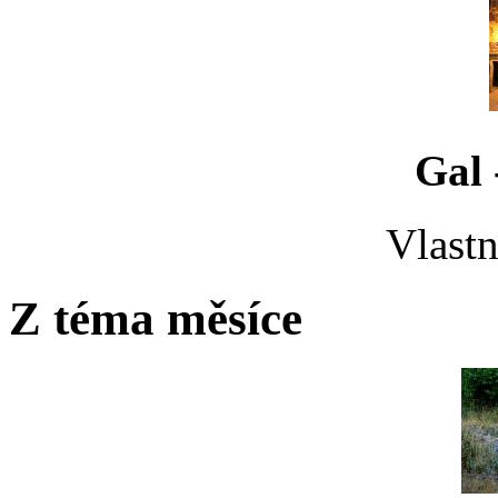
Gal 
Vlastn
Z téma měsíce