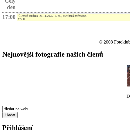
Celý
den
17:00
Členská schůzka, 26.11.2025, 17:00, vsetínská hvězdárna.
17:00
© 2008 Fotoklub 
Nejnovější fotografie našich členů
D
Přihlášení