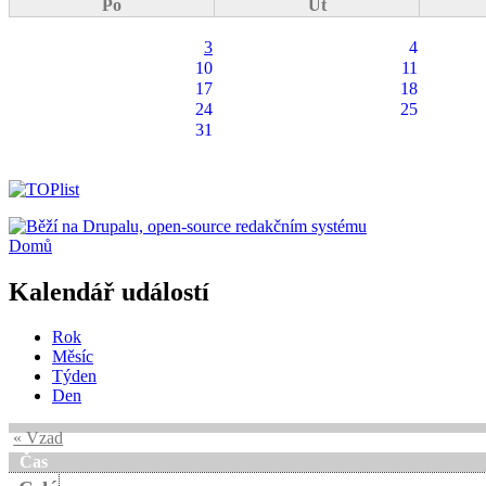
Po
Út
3
4
10
11
17
18
24
25
31
Domů
Kalendář událostí
Rok
Měsíc
Týden
Den
« Vzad
Čas