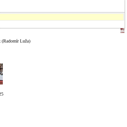
z
(Radomír Luža)
25