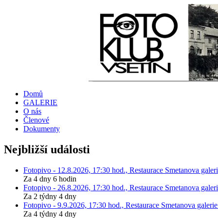
Domů
GALERIE
O nás
Členové
Dokumenty
Nejbližší události
Fotopivo - 12.8.2026, 17:30 hod., Restaurace Smetanova galeri
Za 4 dny 6 hodin
Fotopivo - 26.8.2026, 17:30 hod., Restaurace Smetanova galeri
Za 2 týdny 4 dny
Fotopivo - 9.9.2026, 17:30 hod., Restaurace Smetanova galerie
Za 4 týdny 4 dny