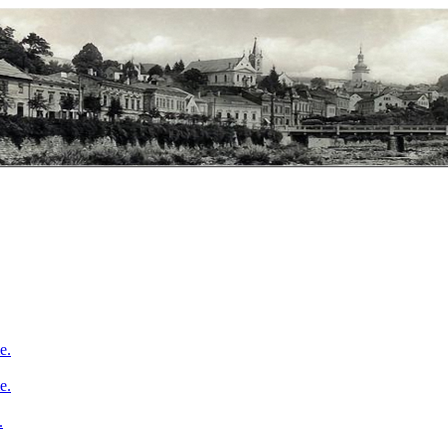
e.
e.
.