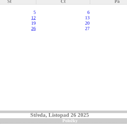
St
Čt
Pá
5
6
12
13
19
20
26
27
Středa, Listopad 26 2025
Položky