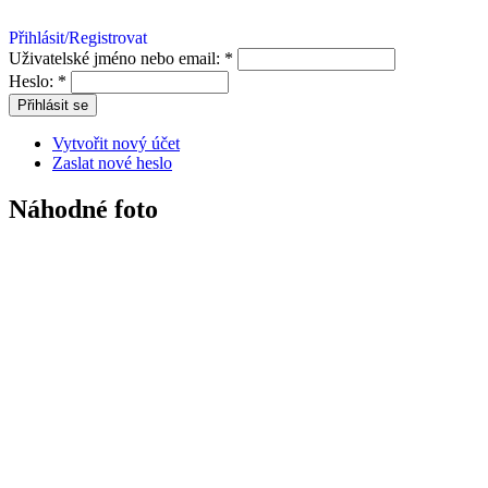
Přihlásit/Registrovat
Uživatelské jméno nebo email:
*
Heslo:
*
Vytvořit nový účet
Zaslat nové heslo
Náhodné foto