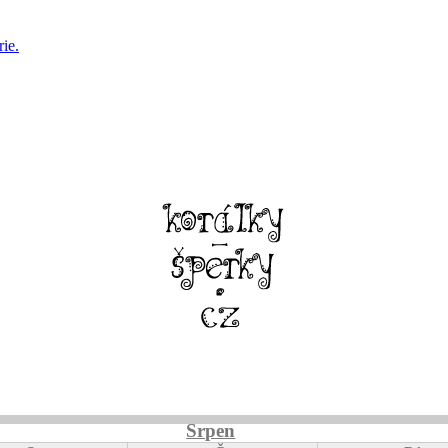
ie.
Srpen