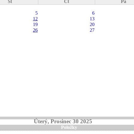
St
Čt
Pá
5
6
12
13
19
20
26
27
Úterý, Prosinec 30 2025
Položky