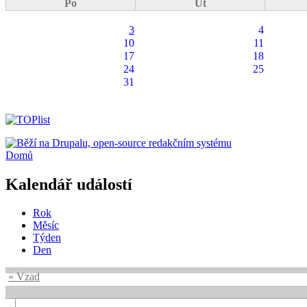
Po
Út
3
4
10
11
17
18
24
25
31
Domů
Kalendář událostí
Rok
Měsíc
Týden
Den
« Vzad