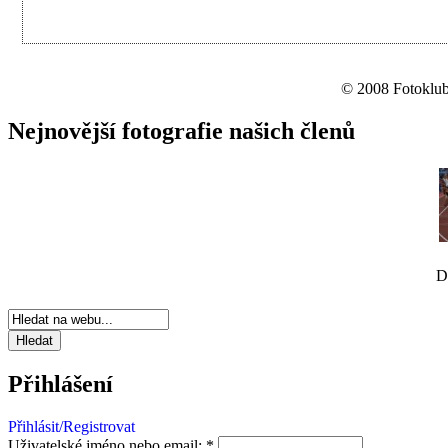
© 2008 Fotoklub 
Nejnovější fotografie našich členů
D
Přihlášení
Přihlásit/Registrovat
Uživatelské jméno nebo email:
*