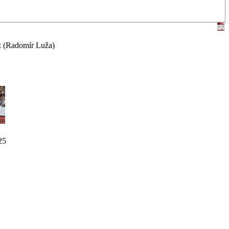
z
(Radomír Luža)
25