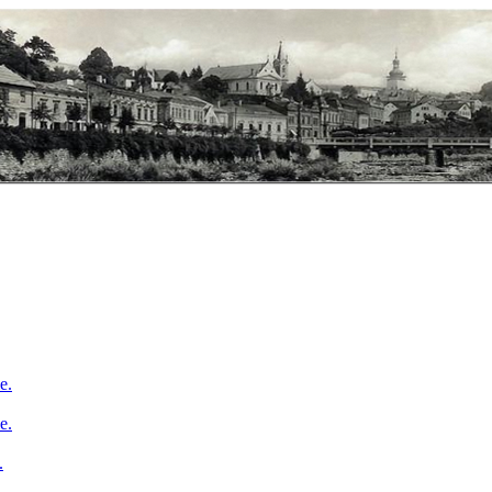
e.
e.
.