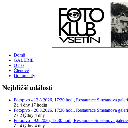
Domů
GALERIE
O nás
Členové
Dokumenty
Nejbližší události
Fotopivo - 12.8.2026, 17:30 hod., Restaurace Smetanova galeri
Za 4 dny 17 hodin
Fotopivo - 26.8.2026, 17:30 hod., Restaurace Smetanova galeri
Za 2 týdny 4 dny
Fotopivo - 9.9.2026, 17:30 hod., Restaurace Smetanova galerie
Za 4 týdny 4 dny