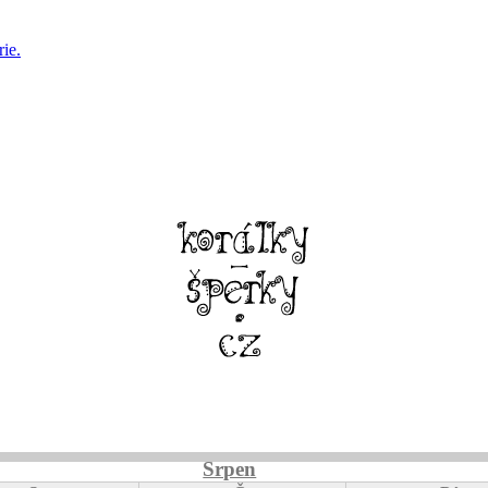
ie.
Srpen