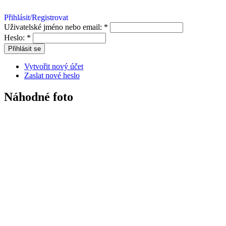
Přihlásit/Registrovat
Uživatelské jméno nebo email:
*
Heslo:
*
Vytvořit nový účet
Zaslat nové heslo
Náhodné foto