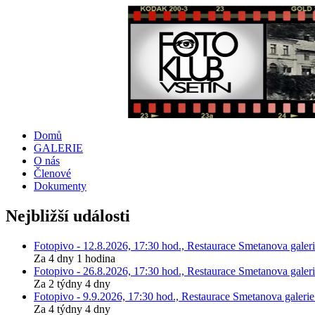
Domů
GALERIE
O nás
Členové
Dokumenty
Nejbližší události
Fotopivo - 12.8.2026, 17:30 hod., Restaurace Smetanova galeri
Za 4 dny 1 hodina
Fotopivo - 26.8.2026, 17:30 hod., Restaurace Smetanova galeri
Za 2 týdny 4 dny
Fotopivo - 9.9.2026, 17:30 hod., Restaurace Smetanova galerie
Za 4 týdny 4 dny