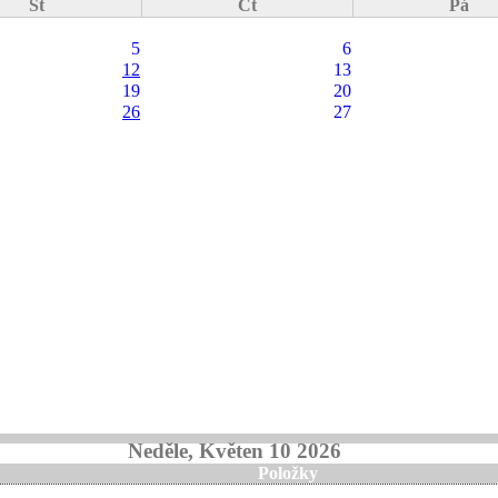
St
Čt
Pá
5
6
12
13
19
20
26
27
Neděle, Květen 10 2026
Položky