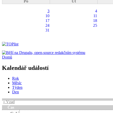
Po
Út
3
4
10
11
17
18
24
25
31
Domů
Kalendář událostí
Rok
Měsíc
Týden
Den
« Vzad
Čas