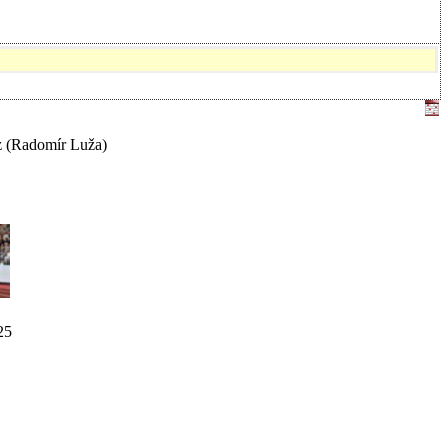
z
(Radomír Luža)
25