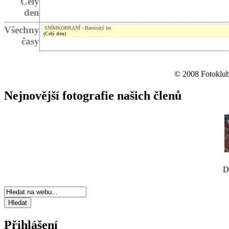
Celý
den
Všechny
SNÍMKOBRANÍ - Bavorský les
(Celý den)
časy
© 2008 Fotoklub 
Nejnovější fotografie našich členů
D
Přihlášení