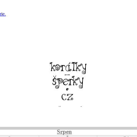
ie.
Srpen