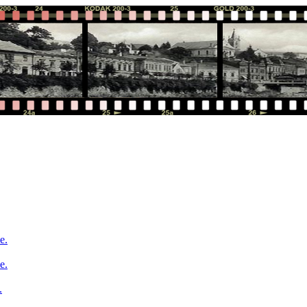
e.
e.
.