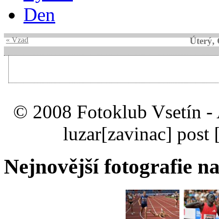
Den
« Vzad
Úterý,
© 2008 Fotoklub Vsetín - 
luzar
[zavinac]
post 
Nejnovější fotografie na